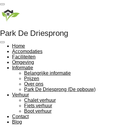
Ga
direct
naar
de
hoofdinhoud
Park De Driesprong
Home
Accomodaties
Faciliteiten
Omgeving
Informatie
Belangrijke informatie
Prijzen
Over ons
Park De Driesprong (De opbouw)
Verhuur
Chalet verhuur
Fiets verhuur
Boot verhuur
Contact
Blog